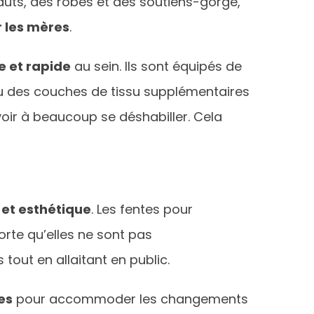
auts, des robes et des soutiens-gorge,
r les mères
.
e et rapide
au sein. Ils sont équipés de
ou des couches de tissu supplémentaires
oir à beaucoup se déshabiller. Cela
é et esthétique
. Les fentes pour
orte qu’elles ne sont pas
out en allaitant en public.
es
pour accommoder les changements