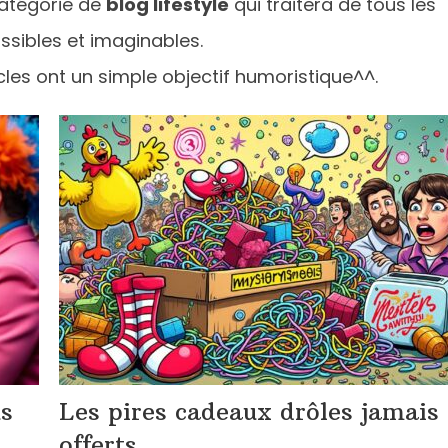
catégorie de
blog lifestyle
qui traitera de tous les
ossibles et imaginables.
les ont un simple objectif humoristique^^.
us
Les pires cadeaux drôles jamais
offerts