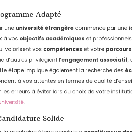
 Programme Adapté
r une
université étrangère
commence par une
i
x à vos
objectifs académiques
et professionnels.
ui valorisent vos
compétences
et votre
parcours
e d’autres privilégient l’
engagement associatif
,
ette étape implique également la recherche des
éc
pondent à vos attentes en termes de qualité d’ens
es erreurs à éviter lors du choix de votre institu
université
.
Candidature Solide
, la prochaine étape consiste à
constituer un d