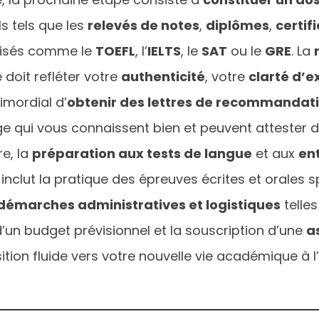
ls tels que les
relevés de notes
,
diplômes
,
certif
rdisés comme le
TOEFL
, l’
IELTS
, le
SAT
ou le
GRE
. La
 doit refléter votre
authenticité
, votre
clarté d’e
imordial d’
obtenir des lettres de recommandat
e qui vous connaissent bien et peuvent attester 
e, la
préparation aux tests de langue
et aux
en
nclut la pratique des épreuves écrites et orales 
démarches administratives et logistiques
telles
’un budget prévisionnel et la souscription d’une
a
ition fluide vers votre nouvelle vie académique à