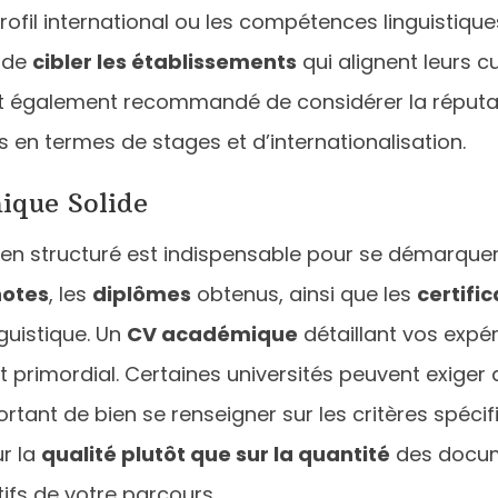
 profil international ou les compétences linguistiq
 de
cibler les établissements
qui alignent leurs 
st également recommandé de considérer la réputat
es en termes de stages et d’internationalisation.
ique Solide
ien structuré est indispensable pour se démarque
notes
, les
diplômes
obtenus, ainsi que les
certifi
nguistique. Un
CV académique
détaillant vos expér
rimordial. Certaines universités peuvent exiger d
rtant de bien se renseigner sur les critères spéc
ur la
qualité plutôt que sur la quantité
des docum
tifs de votre parcours.