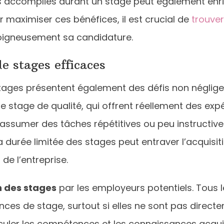
ons accomplies durant un stage peut également enri
r maximiser ces bénéfices, il est crucial de
trouver
oigneusement sa candidature.
de stages efficaces
ages présentent également des défis non négligea
de stage de qualité, qui offrent réellement des exp
ssumer des tâches répétitives ou peu instructives,
a durée limitée des stages peut entraver l’acquis
de l’entreprise.
n des stages
par les employeurs potentiels. Tous 
es de stage, surtout si elles ne sont pas directem
rticuler les compétences et les connaissances acqu