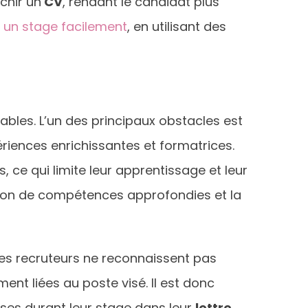
chir un
CV
, rendant le candidat plus
 un stage facilement
, en utilisant des
bles. L’un des principaux obstacles est
ériences enrichissantes et formatrices.
 ce qui limite leur apprentissage et leur
ition de compétences approfondies et la
les recruteurs ne reconnaissent pas
ent liées au poste visé. Il est donc
ises durant leur stage dans leur
lettre