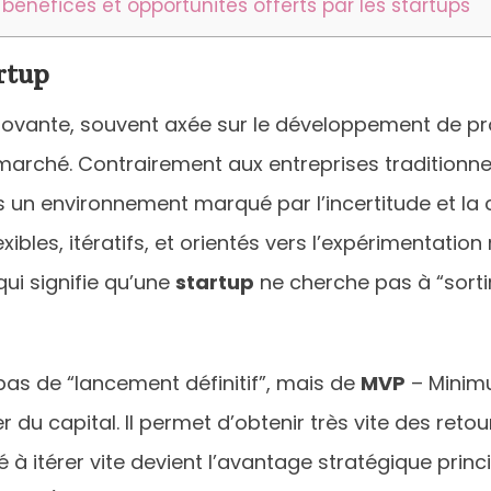
 bénéfices et opportunités offerts par les startups
rtup
novante, souvent axée sur le développement de pro
arché. Contrairement aux entreprises traditionnell
 un environnement marqué par l’incertitude et la 
bles, itératifs, et orientés vers l’expérimentation 
i signifie qu’une
startup
ne cherche pas à “sortir 
pas de “lancement définitif”, mais de
MVP
– Minimu
du capital. Il permet d’obtenir très vite des retour
à itérer vite devient l’avantage stratégique princ