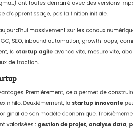
, Figma…) ont toutes démarré avec des versions im
 d’apprentissage, pas la finition initiale.
aujourd’hui massivement sur les canaux numériques 
 UGC, SEO, inbound automation, growth loops, commu
ent, la
startup agile
avance vite, mesure vite, aba
ux de traction.
artup
antages. Premièrement, cela permet de construir
 ex nihilo. Deuxièmement, la
startup innovante
peu
ou original de son modèle économique. Troisièmeme
t valorisées :
gestion de projet
,
analyse data
,
p