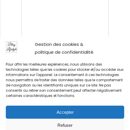
Gestion des cookies &
CAPTCHA
politique de confidentialité
RGPD
(Nécessaire)
J’accepte la politique de
Pour offrir les meilleures expériences, nous utilisons des
technologies telles que les cookies pour stocker et/ou accéder aux
confidentialité.
informations sur l'appareil. Le consentement à ces technologies
nous permettra de traiter des données telles que le comportement
de navigation ou les identifiants uniques sur ce site. Ne pas
consentir ou retirer son consentement peut affecter négativement
certaines caractéristiques et fonctions.
Accepter
Blog Lifestyle Copyright © 2026.
Politique de confidentialité & mentions légales dans le
Refuser