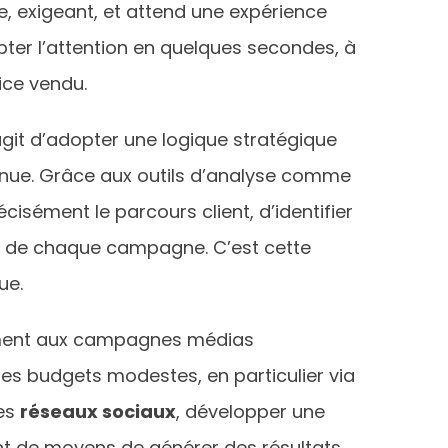
 exigeant, et attend une expérience
pter l’attention en quelques secondes, à
ice vendu.
’agit d’adopter une logique stratégique
tinue. Grâce aux outils d’analyse comme
cisément le parcours client, d’identifier
de chaque campagne. C’est cette
ue.
irement aux campagnes médias
des budgets modestes, en particulier via
les
réseaux sociaux
, développer une
t de moyens de générer des résultats