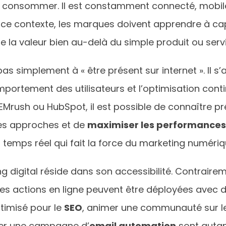
 consommer. Il est constamment connecté, mobile,
ns ce contexte, les marques doivent apprendre à ca
 la valeur bien au-delà du simple produit ou serv
s simplement à « être présent sur internet ». Il s
mportement des utilisateurs et l’optimisation con
Mrush ou HubSpot, il est possible de connaître pré
ntes approches et de
maximiser les performances
n temps réel qui fait la force du marketing numériq
ng digital réside dans son accessibilité. Contra
 les actions en ligne peuvent être déployées avec 
timisé pour le
SEO
, animer une communauté sur 
er une campagne d’
email automation
sont autan